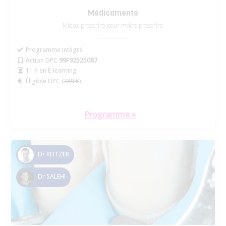
Médicaments
Mieux prescrire pour moins prescrire
Programme intégré
Action DPC
99F92525067
11 h en E-learning
Éligible DPC (
389 €
)
Programme »
Dr REITZER
Dr SALEHI