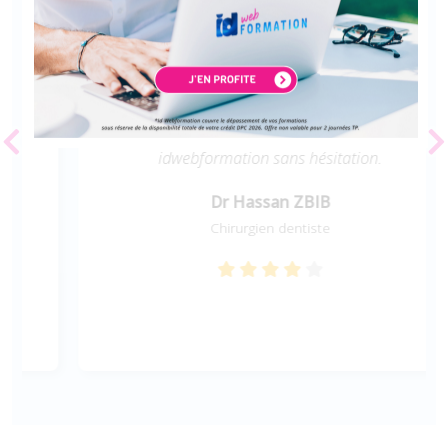
dent délabrée et dépulpée ) est une formation
de qualité et d’une valeur scientifique
compétitive. Le déroulement de ce parcours
sur idwebformation était simple et commode.
Ma prochaine formation sera avec
idwebformation sans hésitation.
Dr Hassan ZBIB
Chirurgien dentiste