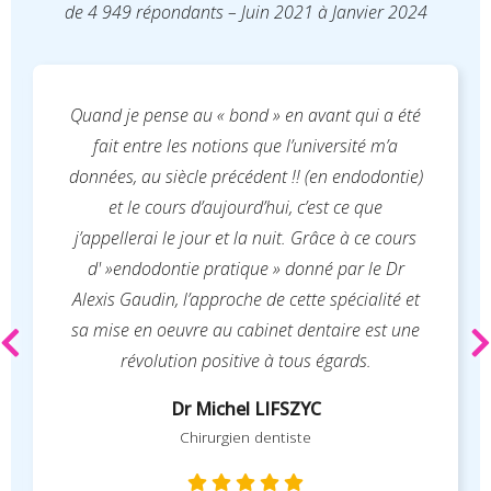
de 4 949 répondants – Juin 2021 à Janvier 2024
avant qui a été
Une belle et bonne expérience qui
université m’a
compléter mes connaissanc
 (en endodontie)
professionnelles. La formation (res
c’est ce que
dent délabrée et dépulpée ) est une
Grâce à ce cours
de qualité et d’une valeur scient
nné par le Dr
compétitive. Le déroulement de ce 
te spécialité et
sur idwebformation était simple et
entaire est une
Ma prochaine formation sera 
s égards.
idwebformation sans hésitati
YC
Dr Hassan ZBIB
e
Chirurgien dentiste