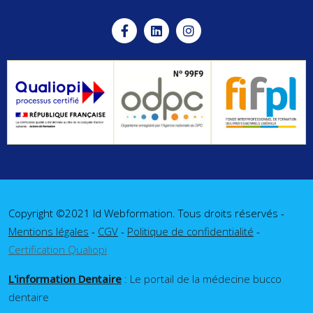
Copyright ©2021 Id Webformation. Tous droits réservés -
Mentions légales
-
CGV
-
Politique de confidentialité
-
Certification Qualiopi
L'information Dentaire
: Le portail de la médecine bucco
dentaire