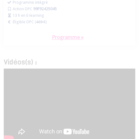
Programme intégré
Action DPC
99F92425045
13 h en E-learning
Éligible DPC (
469 €
)
Programme »
Vidéos(s) :