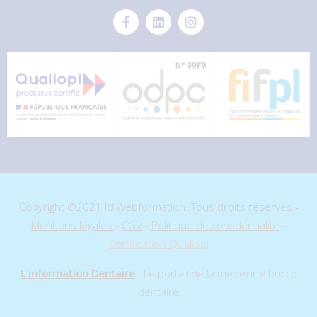
Copyright ©2021 Id Webformation. Tous droits réservés -
Mentions légales
-
CGV
-
Politique de confidentialité
-
Certification Qualiopi
L'information Dentaire
: Le portail de la médecine bucco
dentaire