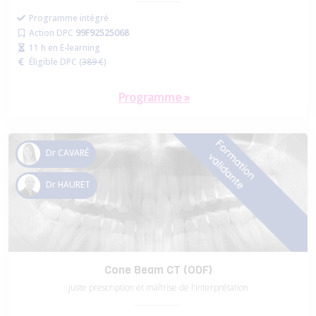
Programme intégré
Action DPC
99F92525068
11 h en E-learning
Éligible DPC (
389 €
)
Programme »
Dr CAVARÉ
Dr HAURET
Cone Beam CT (ODF)
Juste prescription et maîtrise de l'interprétation