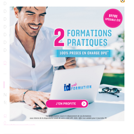
Débute le mardi 01 septembre
Débute le mardi 15 septembre
Débute le jeudi 01 octobre
Débute le jeudi 08 octobre
Débute le jeudi 15 octobre
Débute le dimanche 01 novembre
Débute le lundi 30 novembre
Déroulement des formations
Une question ?
Nous sommes à l’écoute pour l’analyse de vos besoins de
formation et pour vos démarches administratives DPC.
contact@idwebformation.fr
01 89 71 49 49