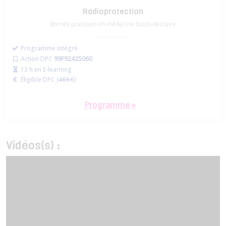
Radioprotection
Bonnes pratiques en médecine bucco-dentaire
Programme intégré
Action DPC
99F92425060
13 h en E-learning
Éligible DPC (
469 €
)
Programme »
Vidéos(s) :