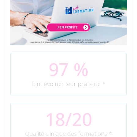
94
 %
nous recommandent *
97
 %
font évoluer leur pratique *
18/20
Qualité clinique des formations *