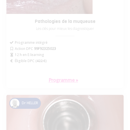
Pathologies de la muqueuse
Les clés pour mieux les diagnostiquer
Programme intégré
Action DPC
99F92325023
12 h en E-learning
Éligible DPC (
422 €
)
Programme »
Dr HELLER