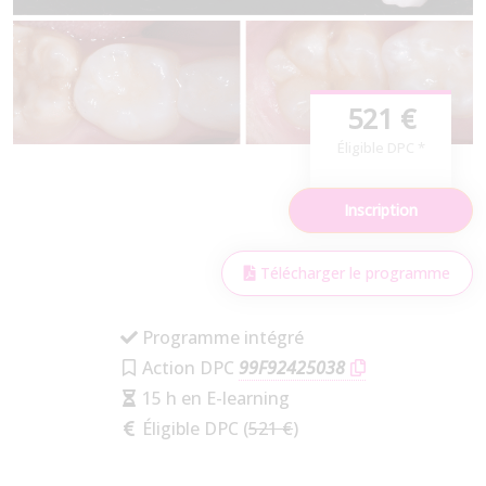
521 €
Éligible DPC *
Inscription
Télécharger le programme
Programme intégré
Action DPC
99F92425038
15 h en E-learning
Éligible DPC (
521 €
)