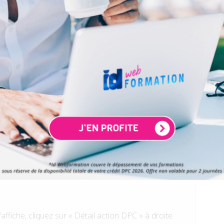
tion que vous souhaitez suivre, il est obligatoire de
pte DPC et de s’inscrire à la session choisie sur le
pc.fr
. En quelques clics c’est joué !
sur
www.agencedpc.fr
entifiant et mot de passe dans le bloc à droite de
herche actions » dans la colonne à gauche
de référence de l’action de formation choisie et
hercher » ou pour découvrir l’ensemble des
sées renseignez simplement le numéro Organisme «
’affiche, cliquez sur « Détail action DPC » à droite