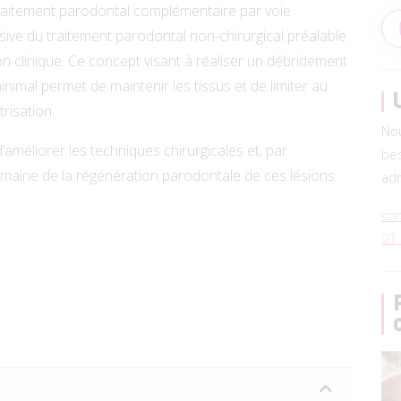
traitement parodontal complémentaire par voie
vasive du traitement parodontal non-chirurgical préalable
n clinique. Ce concept visant à réaliser un débridement
inimal permet de maintenir les tissus et de limiter au
risation.
Nou
’améliorer les techniques chirurgicales et, par
be
domaine de la régénération parodontale de ces lésions.
adm
co
01