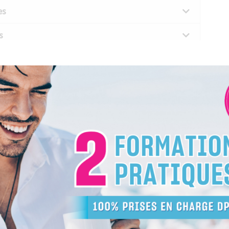
es
s
ogramme PDF
Indices de satisfaction
 la prise en charge de votre formation ?