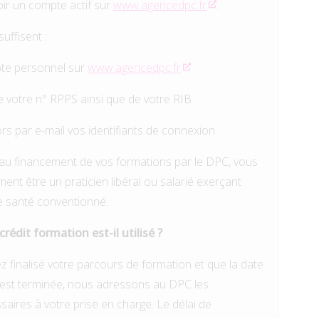
oir un compte actif sur
www.agencedpc.fr
.
uffisent :
te personnel sur
www.agencedpc.fr
 votre n° RPPS ainsi que de votre RIB
rs par e-mail vos identifiants de connexion
e au financement de vos formations par le DPC, vous
ent être un praticien libéral ou salarié exerçant
e santé conventionné.
édit formation est-il utilisé ?
 finalisé votre parcours de formation et que la date
 est terminée, nous adressons au DPC les
ires à votre prise en charge. Le délai de