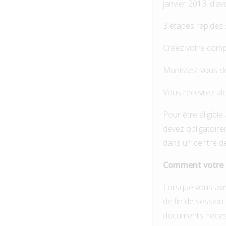
janvier 2013, d’av
3 étapes rapides s
Créez votre comp
Munissez-vous de
Vous recevrez alo
Pour être éligibl
devez obligatoirem
dans un centre d
Comment votre cr
Lorsque vous avez
de fin de session
documents nécessa