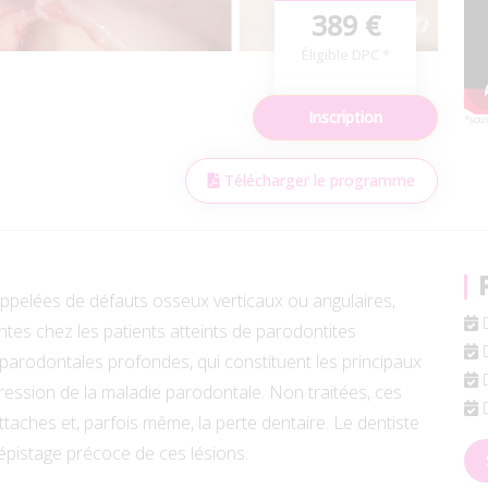
389 €
Éligible DPC *
Inscription
*sous
Télécharger le programme
appelées de défauts osseux verticaux ou angulaires,
D
tes chez les patients atteints de parodontites
D
parodontales profondes, qui constituent les principaux
D
gression de la maladie parodontale. Non traitées, ces
D
ttaches et, parfois même, la perte dentaire. Le dentiste
 dépistage précoce de ces lésions.