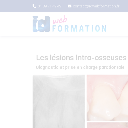
01 89 71 49 49
contact@idwebformation.fr
Les lésions intra-osseuses
Diagnostic et prise en charge parodontale