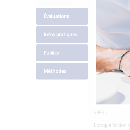
Pour chaque forma
Évaluations
disposer d’un com
site
www.agenced
Infos pratiques
Connectez-vous 
Publics
Saisissez votre id
l’écran
Méthodes
Cliquez sur « Rec
Renseignez le N° 
cliquez sur « rec
formations propo
99F9 ».
Lorsque l’action s