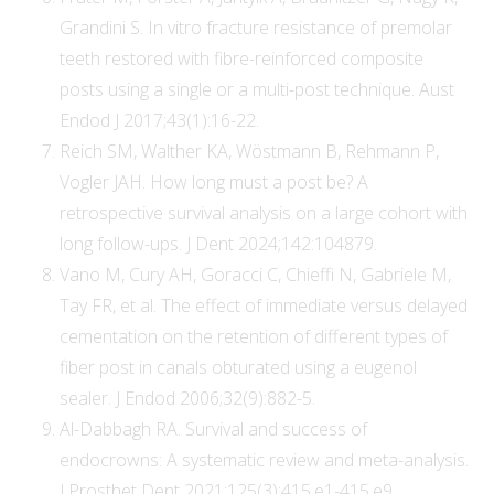
Grandini S. In vitro fracture resistance of premolar
teeth restored with fibre-reinforced composite
posts using a single or a multi-post technique. Aust
Endod J 2017;43(1):16-22.
Reich SM, Walther KA, Wöstmann B, Rehmann P,
Vogler JAH. How long must a post be? A
retrospective survival analysis on a large cohort with
long follow-ups. J Dent 2024;142:104879.
Vano M, Cury AH, Goracci C, Chieffi N, Gabriele M,
Tay FR, et al. The effect of immediate versus delayed
cementation on the retention of different types of
fiber post in canals obturated using a eugenol
sealer. J Endod 2006;32(9):882-5.
Al-Dabbagh RA. Survival and success of
endocrowns: A systematic review and meta-analysis.
J Prosthet Dent 2021;125(3):415.e1-415.e9.