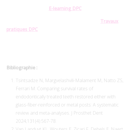
E-learning DPC
Travaux
pratiques DPC
Bibliographie :
Tsintsadze N, Margvelashvili-Malament M, Natto ZS,
Ferrari M. Comparing survival rates of
endodontically treated teeth restored either with
glass-fiber-reinforced or metal posts: A systematic
review and meta-analyses. J Prosthet Dent
2024;131(4):567-78.
Van Landuyt KL, Wouters E, Zicari F, Debels E, Naert