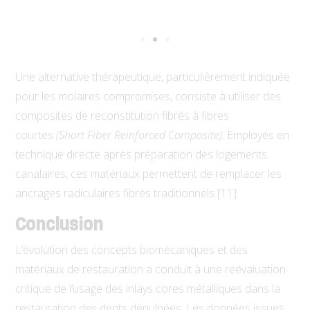
p
Une alternative thérapeutique, particulièrement
indiquée
pour les molaires compromises, consiste à utiliser des
composites de reconstitution fibrés à fibres
courtes
(Short Fiber Reinforced Composite)
. Employés en
technique directe après préparation des logements
canalaires, ces matériaux permettent de remplacer les
ancrages radiculaires fibrés traditionnels [11].
Conclusion
L’évolution des concepts biomécaniques et des
matériaux de restauration a conduit à une réévaluation
critique de l’usage des inlays cores métalliques dans la
restauration des dents dépulpées. Les données issues