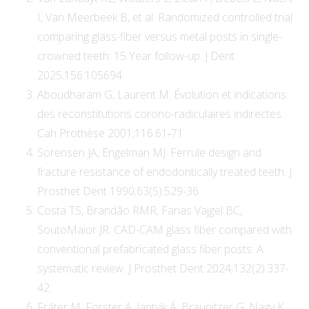
I, Van Meerbeek B, et al. Randomized controlled trial
comparing glass-fiber versus metal posts in single-
crowned teeth: 15 Year follow-up. J Dent
2025;156:105694.
Aboudharam G, Laurent M. Évolution et indications
des reconstitutions corono-radiculaires indirectes.
Cah Prothèse 2001;116:61‑71.
Sorensen JA, Engelman MJ. Ferrule design and
fracture resistance of endodontically treated teeth. J
Prosthet Dent 1990;63(5):529-36.
Costa TS, Brandão RMR, Farias Vajgel BC,
SoutoMaior JR. CAD-CAM glass fiber compared with
conventional prefabricated glass fiber posts: A
systematic review. J Prosthet Dent 2024;132(2):337-
42.
Fráter M, Forster A, Jantyik Á, Braunitzer G, Nagy K,