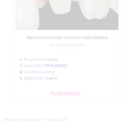
Reconstitutions corono-radiculaires
Les données actuelles
Programme intégré
Action DPC
99F92425050
14 h en E-learning
Éligible DPC (
502 €
)
Programme »
Dernière mise à jour le 15 avril 2026