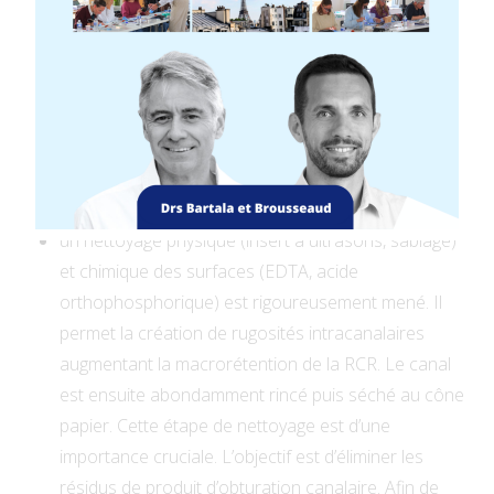
ché
un nettoyage physique (insert à ultrasons, sablage)
et chimique des surfaces (EDTA, acide
orthophosphorique) est rigoureusement mené. Il
permet la création de rugosités intracanalaires
augmentant la macrorétention de la RCR. Le canal
est ensuite abondamment rincé puis séché au cône
papier. Cette étape de nettoyage est d’une
importance cruciale. L’objectif est d’éliminer les
résidus de produit d’obturation canalaire. Afin de