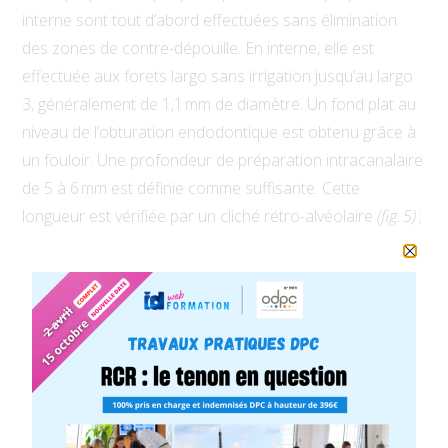
interne sont tout d’abord effectuées sans élimination
des zones de contre-dépouille. En interne, elle est
effectuée aux forets largo sans irrigation jusqu’au largo
3, généralement de 1,1 mm de diamètre. Un fond plat au
niveau de l’obturation endodontique est obtenu grâce à
un fouloir. Une profondeur de préparation intracanalaire
de 5 à 6 mm est définie comme suffisante. Cette
longueur est vérifiée par un cliché rétro-alvéolaire
(fig. 5)
;