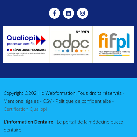
Copyright ©2021 Id Webformation. Tous droits réservés -
Mentions légales
-
CGV
-
Politique de confidentialité
-
Certification Qualiopi
L'information Dentaire
: Le portail de la médecine bucco
dentaire