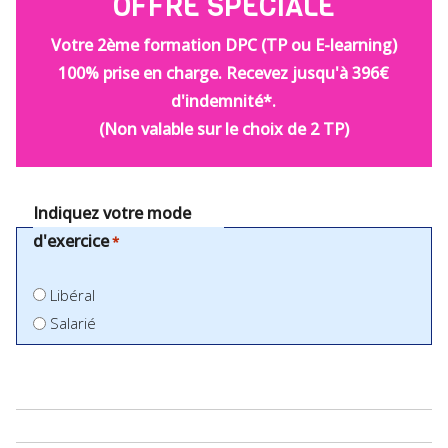
OFFRE SPÉCIALE
Votre 2ème formation DPC (TP ou E-learning)
100% prise en charge. Recevez jusqu'à 396€
d'indemnité*.
(Non valable sur le choix de 2 TP)
Indiquez votre mode
d'exercice
*
Libéral
Salarié