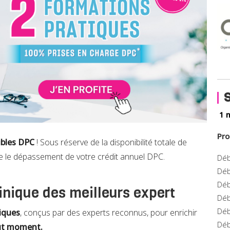
S
1 
Pro
ibles DPC
! Sous réserve de la disponibilité totale de
e le dépassement de votre crédit annuel DPC.
Déb
Déb
Déb
linique des meilleurs expert
Déb
Déb
niques
, conçus par des experts reconnus, pour enrichir
Déb
out moment.