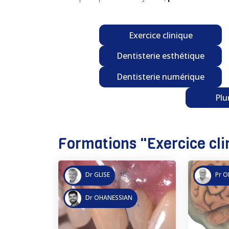
Exercice clinique
Dentisterie esthétique
Dentisterie numérique
Plu
Formations "
Exercice cli
Dr GLISE
Pr O
Dr OHANESSIAN