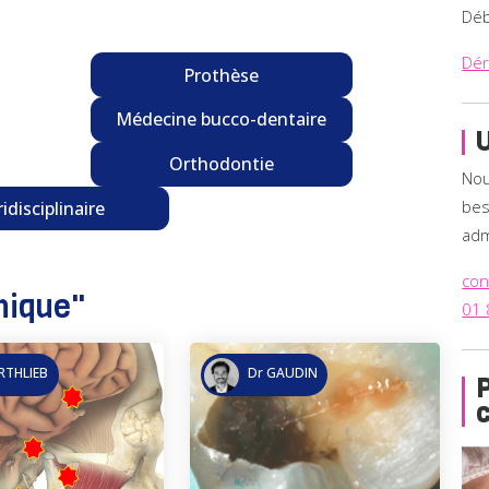
Déb
Dér
Prothèse
Médecine bucco-dentaire
U
Orthodontie
Nou
bes
ridisciplinaire
adm
con
nique
"
01 
RTHLIEB
Dr GAUDIN