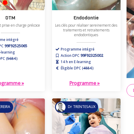
DTM
Endodontie
t prise en charge précoce
Les clés pour réaliser sereinement des
traitements et retraitements
endodontiques
me intégré
DPC
99F92525065
Programme intégré
-learning
Action DPC
99F92325002
DPC (
568 €
)
14 h en E-learning
Éligible DPC (
488 €
)
ogramme »
Programme »
EREIRA
Dr TRENTESAUX