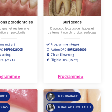
ions parodontales
Surfacage
ndiquer et réaliser une
Diagnostic, facteurs de risques et
ntion en parodontie
traitement non chirurgical, surfaçage
me intégré
Programme intégré
DPC
99F92626005
Action DPC
99F92626006
learning
7 h en E-learning
DPC (
257 €
)
Éligible DPC (
257 €
)
ogramme »
Programme »
GAROT
Dr ESTRABAUD
ROUAS
Dr BALLARD BOUTAULT