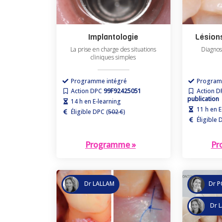
Implantologie
Lésion
La prise en charge des situations
Diagnos
cliniques simples
Programme intégré
Program
Action DPC
99F92425051
Action 
publication
14 h en E-learning
11 h en E
Éligible DPC (
502 €
)
Éligible 
Programme »
Pr
Dr LALLAM
Dr 
Dr 