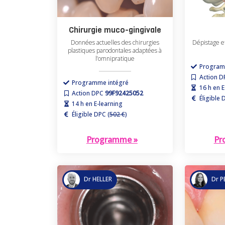
Chirurgie muco-gingivale
Données actuelles des chirurgies
Dépistage e
plastiques parodontales adaptées à
l’omnipratique
Program
Action 
Programme intégré
16 h en E
Action DPC
99F92425052
Éligible 
14 h en E-learning
Éligible DPC (
502 €
)
Programme »
Pr
Dr HELLER
Dr P