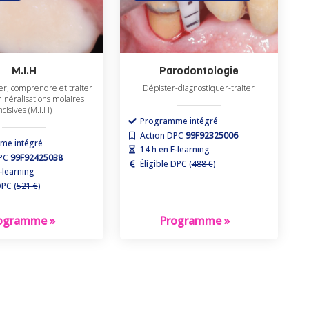
M.I.H
Parodontologie
er, comprendre et traiter
Dépister-diagnostiquer-traiter
inéralisations molaires
ncisives (M.I.H)
Programme intégré
Action DPC
99F92325006
me intégré
14 h en E-learning
DPC
99F92425038
Éligible DPC (
488 €
)
-learning
DPC (
521 €
)
ogramme »
Programme »