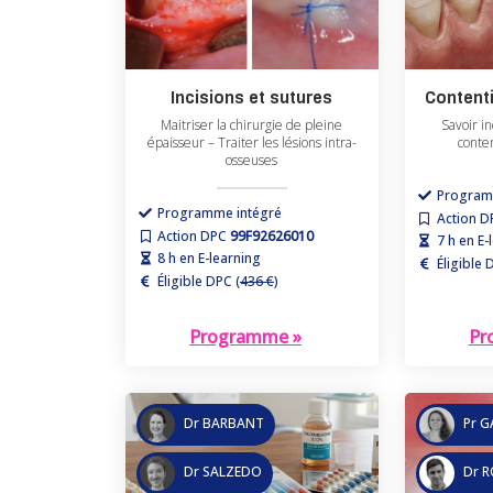
Incisions et sutures
Content
Maitriser la chirurgie de pleine
Savoir i
épaisseur – Traiter les lésions intra-
conte
osseuses
Program
Programme intégré
Action 
Action DPC
99F92626010
7 h en E-
8 h en E-learning
Éligible 
Éligible DPC (
436 €
)
Programme »
Pr
Dr BARBANT
Pr 
Dr SALZEDO
Dr 