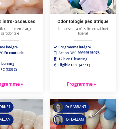
s intra-osseuses
Odontologie pédiatrique
tic et prise en charge
Les clés de la réussite en cabinet
parodontale
libéral
me intégré
Programme intégré
DPC
En cours de
Action DPC
99F92525076
12 h en E-learning
-learning
Éligible DPC (
422 €
)
DPC (
389 €
)
ogramme »
Programme »
PORNET
Dr BARBANT
LALLAM
Dr LALLAM