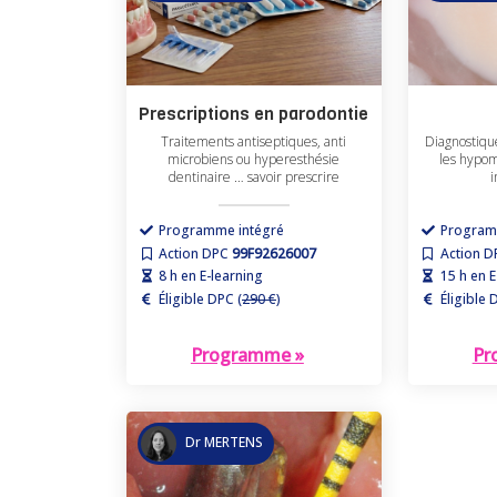
Prescriptions en parodontie
Traitements antiseptiques, anti
Diagnostiqu
microbiens ou hyperesthésie
les hypom
dentinaire … savoir prescrire
i
Programme intégré
Program
Action DPC
99F92626007
Action 
8 h en E-learning
15 h en E
Éligible DPC (
290 €
)
Éligible 
Programme »
Pr
Dr MERTENS