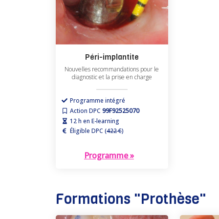
Péri-implantite
Nouvelles recommandations pour le
diagnostic et la prise en charge
Programme intégré
Action DPC
99F92525070
12 h en E-learning
Éligible DPC (
422 €
)
Programme »
Formations "
Prothèse
"