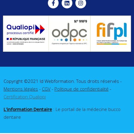
Copyright ©2021 Id Webformation. Tous droits réservés -
Mentions légales
-
CGV
-
Politique de confidentialité
-
Certification Qualiopi
L'information Dentaire
: Le portail de la médecine bucco
dentaire