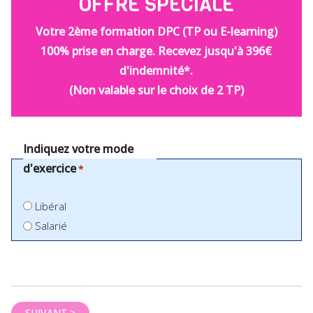
OFFRE SPÉCIALE
Votre 2ème formation DPC (TP ou E-learning)
100% prise en charge. Recevez jusqu'à 396€
d'indemnité*.
(Non valable sur le choix de 2 TP)
Indiquez votre mode
d'exercice
*
Libéral
Salarié