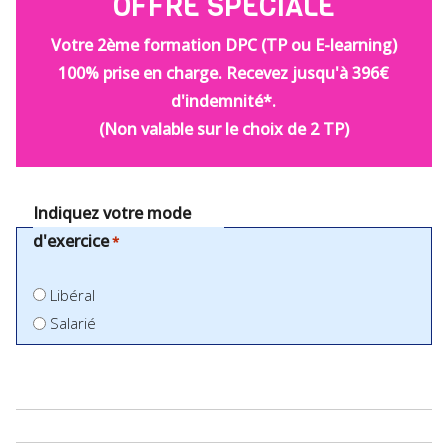
OFFRE SPÉCIALE
Votre 2ème formation DPC (TP ou E-learning)
100% prise en charge. Recevez jusqu'à 396€
d'indemnité*.
(Non valable sur le choix de 2 TP)
Indiquez votre mode
d'exercice
*
Libéral
Salarié