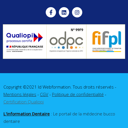
Copyright ©2021 Id Webformation. Tous droits réservés -
Mentions légales
-
CGV
-
Politique de confidentialité
-
Certification Qualiopi
L'information Dentaire
: Le portail de la médecine bucco
dentaire