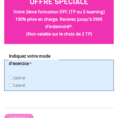
OFFRE SPÉCIALE
Votre 2ème formation DPC (TP ou E-learning)
100% prise en charge. Recevez jusqu'à 396€
d'indemnité*.
(Non valable sur le choix de 2 TP)
Indiquez votre mode
d'exercice
*
Libéral
Salarié