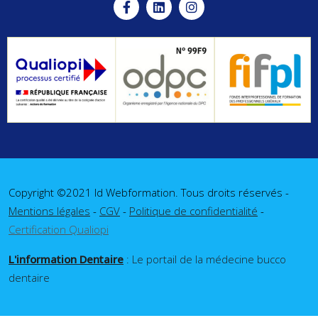
Copyright ©2021 Id Webformation. Tous droits réservés -
Mentions légales
-
CGV
-
Politique de confidentialité
-
Certification Qualiopi
L'information Dentaire
: Le portail de la médecine bucco
dentaire