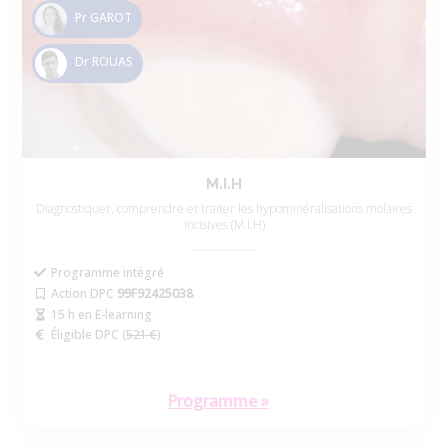
Pr GAROT
Dr ROUAS
M.I.H
Diagnostiquer, comprendre et traiter les hypominéralisations molaires
incisives (M.I.H)
Programme intégré
Action DPC
99F92425038
15 h en E-learning
Éligible DPC (
521 €
)
Programme »