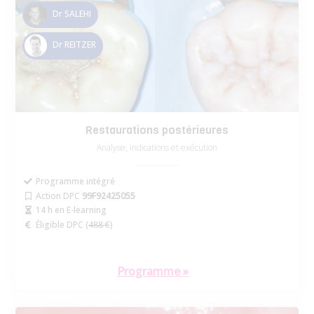
Dr SALEHI
Dr REITZER
Restaurations postérieures
Analyse, indications et exécution
Programme intégré
Action DPC
99F92425055
14 h en E-learning
Éligible DPC (
488 €
)
Programme »