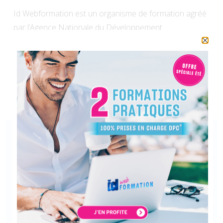
Id Webformation est un organisme de formation agréé
par l’Agence Nationale du Développement
Professionnel Continu (DPC) et certifié Qualiopi. Nous
proposons des formations au format e-learning aux
chirurgiens-dentistes et aux othodontistes exerçant en
libéral ou en milieu hospitalier.
Ce que disent vos confrères
94
 %
nous recommandent *