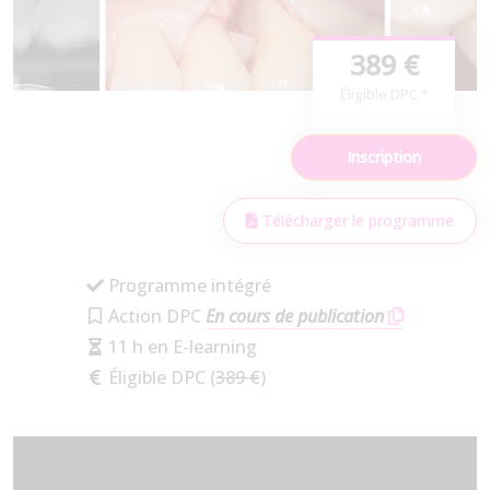
389 €
Éligible DPC *
Inscription
Télécharger le programme
Programme intégré
Action DPC
En cours de publication
11 h en E-learning
Éligible DPC (
389 €
)