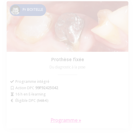
Pr BOITELLE
Prothèse fixée
Du diagnostic à la pose
Programme intégré
Action DPC
99F92425042
16 h en E-learning
Éligible DPC (
568 €
)
Programme »