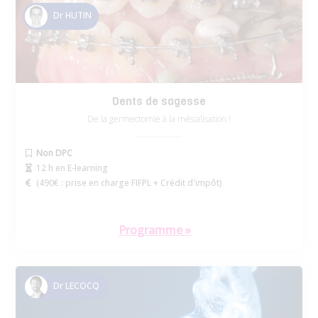
Dr HUTIN
Dents de sagesse
De la germectomie à la mésialisation !
Non DPC
12 h en E-learning
(
490€
: prise en charge FIFPL + Crédit d'impôt)
Programme »
Dr LECOCQ