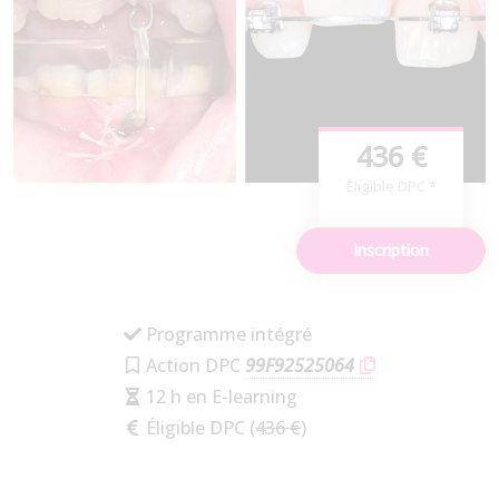
436 €
Éligible DPC *
Inscription
Programme intégré
Action DPC
99F92525064
12 h en E-learning
Éligible DPC (
436 €
)