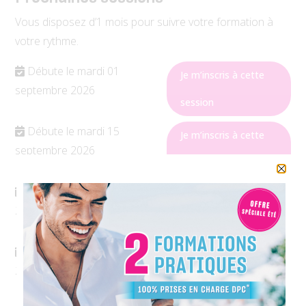
Vous disposez d’1 mois pour suivre votre formation à
votre rythme.
Débute le mardi 01
Je m’inscris à cette
septembre
2026
session
Débute le mardi 15
Je m’inscris à cette
septembre
2026
session
Débute le jeudi 01 octobre
Je m’inscris à cette
2026
session
Débute le jeudi 15 octobre
Je m’inscris à cette
2026
session