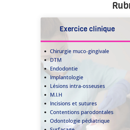
Rubr
Exercice clinique
Chirurgie muco-gingivale
DTM
Endodontie
Implantologie
Lésions intra-osseuses
M.I.H
Incisions et sutures
Contentions parodontales
Odontologie pédiatrique
Surfacage