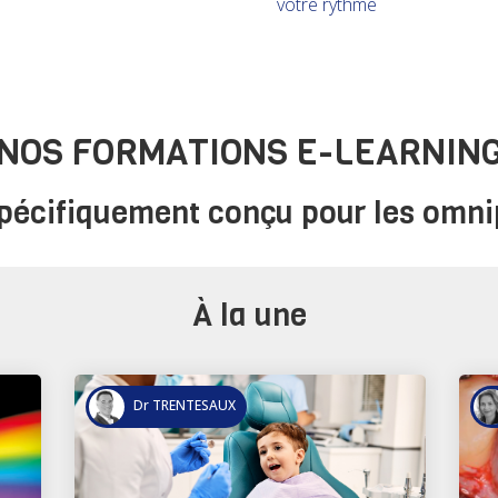
votre rythme
NOS FORMATIONS E-LEARNIN
écifiquement conçu pour les omnip
À la une
Dr LALLAM