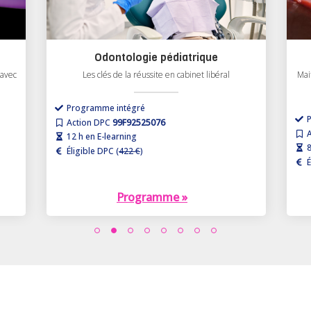
Incisions et sutures
Maitriser la chirurgie de pleine épaisseur – Traiter les
lésions intra-osseuses
Programme intégré
P
Action DPC
99F92626010
A
8 h en E-learning
7
Éligible DPC (
436 €
)
É
Programme »