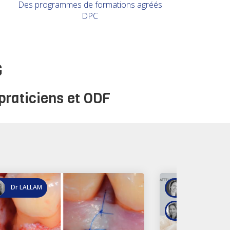
Des programmes de formations agréés
DPC
G
raticiens et ODF
Dr PORNET
Dr BARBANT
Dr LALLAM
Dr LALLAM